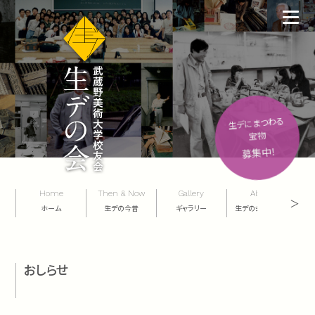
生デにまつわる
宝物
募集中！
Home
Then & Now
Gallery
About
＞
ホーム
生デの今昔
ギャラリー
生デの会について
お問
おしらせ