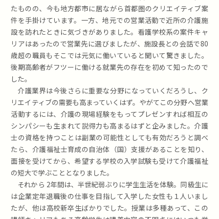
たものの、今も地方都市に居ながら首都圏のクリエイティブ案
件を手掛けています。一方、地元での営業活動で近所の介護施
設を訪れたときに気づきがありました。看護学校系の案件キャ
リアはあったので営業先に選びましたが、施設長との会話で80
歳超の職員もそこでは元気に働いていると聞いて驚きました。
後期高齢者がフツーに働ける就業先の存在を初めて知ったので
した。
介護業界は今後さらに重要な分野になっていくだろうし、ク
リエイティブの需要も高まっていくはず。やがてこの分野へ営業
活動するには、介護の現場経験をもってプレゼンすれば相互の
シンパシーも生まれて説得力も高まるはずと企みました。介護
士の資格を持つことは副業の可能性としても有効だろうと調べ
たら、介護福祉士育成の自治体（国）支援があることを知り、
面接を受けてから、希望する学校の入学試験も受けて介護福祉
の短大で学ぶこととなりました。
それから 2年間は、半世紀弱ぶりに学生生活を体験。同級生に
は企業定年退職後の仕事を目指して入学した女性も１人いまし
たが、他は高校新卒生ばかりでした。授業は多種あって、この