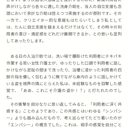
声がけしながら各々に適した洗身介助を、当人の自立支援も念
頭において余計な介助は控えつつ実施するのが原則です。その
一方で、クリエイター的な意識もはたらいてしまう私として
は、たんに自立支援を踏まえるだけではなくて、その時々の利
用者の喜び・満足感をどれだけ展開できるか、との思いも並列
してあったりします。
ある日の入浴介助では、洗い場で腰掛けた利用者にテキパキ
作業する若い女性介護士が、ゆったりした口調で利用者に話し
かけながら足趾の間まで洗ったり、浴槽に浸かった利用者の四
肢の指を優しく包むように撫でながら身内のように話しかけて
いる姿を視界の隅にとらえた私は、未経験なものを目撃した感
覚で、「ああ、これこそ介護の姿か！？」と打たれたのでし
た。
その衝撃を自分なりに思い返してみると、「利用者に深く共
感する」ことのようであり、この共感とはいわゆる「シンパシ
ー」よりも踏み込んだもので、考え巡らせてたどり着いたのが
「エンパシー」の概念でした。これは、相手の感覚を自分ごと