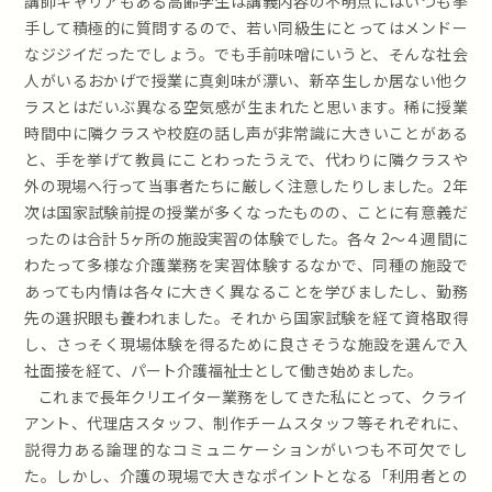
講師キャリアもある高齢学生は講義内容の不明点にはいつも挙
手して積極的に質問するので、若い同級生にとってはメンドー
なジジイだったでしょう。でも手前味噌にいうと、そんな社会
人がいるおかげで授業に真剣味が漂い、新卒生しか居ない他ク
ラスとはだいぶ異なる空気感が生まれたと思います。稀に授業
時間中に隣クラスや校庭の話し声が非常識に大きいことがある
と、手を挙げて教員にことわったうえで、代わりに隣クラスや
外の現場へ行って当事者たちに厳しく注意したりしました。2年
次は国家試験前提の授業が多くなったものの、ことに有意義だ
ったのは合計 5ヶ所の施設実習の体験でした。各々 2〜４週間に
わたって多様な介護業務を実習体験するなかで、同種の施設で
あっても内情は各々に大きく異なることを学びましたし、勤務
先の選択眼も養われました。それから国家試験を経て資格取得
し、さっそく現場体験を得るために良さそうな施設を選んで入
社面接を経て、パート介護福祉士として働き始めました。
これまで長年クリエイター業務をしてきた私にとって、クライ
アント、代理店スタッフ、制作チームスタッフ等それぞれに、
説得力ある論理的なコミュニケーションがいつも不可欠でし
た。しかし、介護の現場で大きなポイントとなる「利用者との