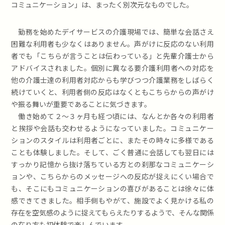
コミュニケーション」は、まったく別次元なものでした。
勤務を始めたデイサービスの介護現場では、簡単な会話さえ
困難な利用者も少なくはありません。声がけに反応のない利用
者でも「こちらが言うことは伝わっている」と先輩介護士から
アドバイスされました。個別に異なる要介護利用者への対応を
他の介護士達の利用者対応からも学びつつ介護業務をしばらく
続けていくと、利用者側の反応はなくともこちらからの声がけ
や振る舞いが重要であることに気づきます。
働き始めて２〜３ヶ月も経つ頃には、なんとか各々の利用者
と挨拶や会話も交わせるようになっていました。コミュニケー
ションのスタイルは利用者ごとに、またその時々に多様である
ことも体験しました。そして、ごく普通に会話しても翌日には
すっかり記憶から抜け落ちている方との刹那なコミュニケーシ
ョンや、こちらからのメッセージへの反応が捉えにくい場合で
も、そこにもコミュニケーションの喜びがあることは徐々に体
感できてきました。相手側もやがて、施設でよく見かける私の
存在を空気感のように捉えてもらえたりするようで、そんな関係
の在り方も初体験で楽しんでいます。