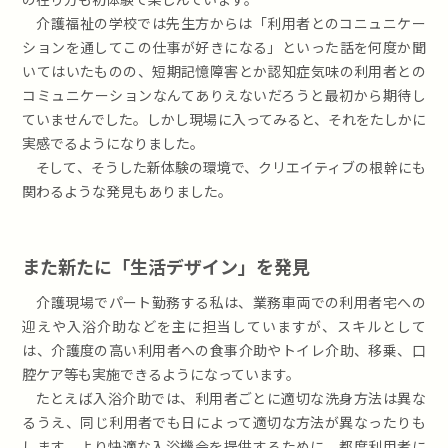
介護福祉の学校では先生方からは「利用者とのコニュニケー
ションを通してこの仕事が好きになる」といった話を何度か聞
いてはいたものの、短期記憶障害とか認知症気味の利用者との
コミュニケーションなんてありえないだろうと最初から期待し
ていませんでした。しかし現場に入ってみると、それをたしかに
実感でるようになりました。
そして、そうした新体験の環境で、クリエイティブの根幹にも
関わるような発見もありました。
また新たに「生活デザイン」を発見
介護現場でパート勤務する私は、業務車両での利用者宅への
迎えや入浴介助などを主に担当していますが、スキルとして
は、介護度の高い利用者への食事介助やトイレ介助、移乗、口
腔ケア等も実施できるようになっています。
たとえば入浴介助では、利用者ごとに適切な洗身方法は異な
るうえ、同じ利用者でも日によって適切な方法が異なったりも
します。より快適な入浴機会を提供するために、都度利用者に