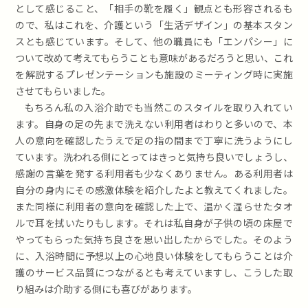
として感じること、「相手の靴を履く」観点とも形容されるも
ので、私はこれを、介護という「生活デザイン」の基本スタン
スとも感じています。そして、他の職員にも「エンパシー」に
ついて改めて考えてもらうことも意味があるだろうと思い、これ
を解説するプレゼンテーションも施設のミーティング時に実施
させてもらいました。
もちろん私の入浴介助でも当然このスタイルを取り入れてい
ます。自身の足の先まで洗えない利用者はわりと多いので、本
人の意向を確認したうえで足の指の間まで丁寧に洗うようにし
ています。洗われる側にとってはきっと気持ち良いでしょうし、
感謝の言葉を発する利用者も少なくありません。ある利用者は
自分の身内にその感激体験を紹介したよと教えてくれました。
また同様に利用者の意向を確認した上で、温かく湿らせたタオ
ルで耳を拭いたりもします。それは私自身が子供の頃の床屋で
やってもらった気持ち良さを思い出したからでした。そのよう
に、入浴時間に予想以上の心地良い体験をしてもらうことは介
護のサービス品質につながるとも考えていますし、こうした取
り組みは介助する側にも喜びがあります。