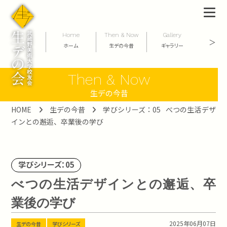
Home
Then & Now
Gallery
Abo
＞
ホーム
生デの今昔
ギャラリー
生デの会
Then & Now
生デの今昔
HOME
生デの今昔
学びシリーズ：05
べつの生活デザ
インとの邂逅、卒業後の学び
学びシリーズ：05
べつの生活デザインとの邂逅、卒
業後の学び
2025年06月07日
生デの今昔
学びシリーズ