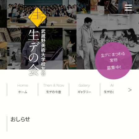
生デにまつわる
宝物
募集中！
Home
Then & Now
Gallery
About
＞
ホーム
生デの今昔
ギャラリー
生デの会について
お問
おしらせ